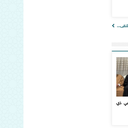
تقى...
في ذي