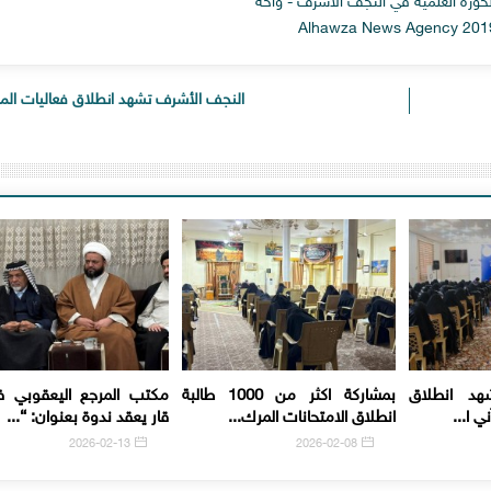
 الحوزة العلمية في النجف الاشرف - واحة
النجف الأشرف تشهد انطلاق فعاليات المل
هد انطلاق
بمشاركة اكثر من 1000 طالبة
مكتب المرجع اليعقوبي 
ي ا...
انطلاق الامتحانات المرك...
قار يعقد ندوة بعنوان: “...
2026-02-13
2026-02-08