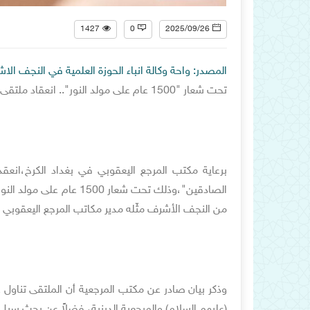
1427
0
2025/09/26
المصدر: واحة وكالة انباء الحوزة العلمية في النجف الا
تحت شعار "1500 عام على مولد النور".. انعقاد ملتقى "كونوا مع الصادقين" برعاية مكتب المرجع اليعقوبي في الكرخ
برعاية مكتب المرجع اليعقوبي في بغداد الكرخ،انعقد 
الصادقين"،وذلك تحت شعار
من النجف الأشرف مثّله مدير مكاتب المرجع اليعقوبي 
وذكر بيان صادر عن مكتب المرجعية أن الملتقى تناول ع
(عليهم السلام) والمرجعية الدينية، فضلاً عن بحث سبل 