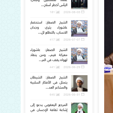
علماء فلسطين ولبنان:
اليأس أخطر أسلح...
181
2026-08-03
الشيخ الصفار: استحضار
عاشوراء يثري وجدان
الانسان، بالتطلع لل...
417
2026-07-07
الشيخ الصفار: عاشوراء
معركة قيم.. ومن ينقاد
لهواه يقف في الم...
441
2026-06-29
الشيخ الصفار: الشيطان
يتمثل في الأفكار السلبية
والمشاعر العد...
645
2026-05-31
المرجع اليعقوبي يدعو إلى
إشاعة ثقافة الإحسان في