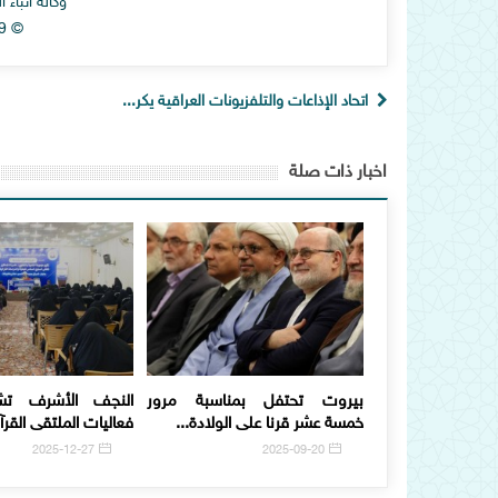
وكالة انباء
© Alhawza News Agency 2019
اتحاد الإذاعات والتلفزيونات العراقية يكر...
اخبار ذات صلة
بيروت تحتفل بمناسبة مرور
النجف الأشرف تش
خمسة عشر قرنا على الولادة...
فعاليات الملتقى القرآن
2025-12-27
2025-09-20