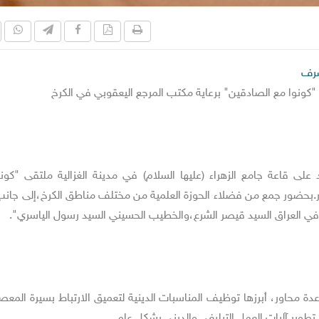
شرف
على قاعة جامع الزهراء (عليها السلام) في مدينة الغزالية ملتقى "كون
 1500 عام على مولد النور.بحضور جمع من فضلاء الحوزة العلمية من مختلف مناطق الكرخ،إلى جا
في العراق السيد قيصر الشرع،والخطيب الحسيني السيد رسول الياسري".
دة محاور، أبرزها توظيف المناسبات الدينية لتعميق الارتباط بسيرة المع
تطوير آليات العمل التبليغي والديني بشكل عام.