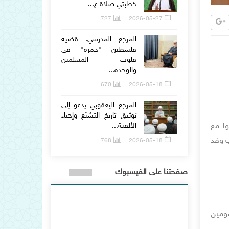
خطبتي صلاة ع...
727
2026-05-27
المرجع المدرسي: قضية
فلسطين "جمرة" في
قلوب المسلمين
والوحدة...
670
2026-05-18
المرجع اليعقوبي يدعو إلى
توثيق تاريخ التشيّع وإحياء
وا مع
الألفية...
نب وفد
768
2026-05-18
صفحتنا على الفيسبوك
صومين