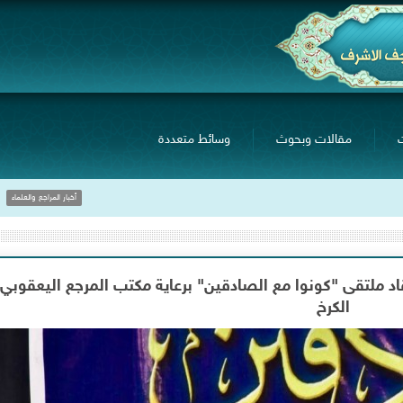
مقالات وبحوث
وسائط متعددة
خلال لقاءه بجمع ٍمن صنّاع المحتوى
أخبار المراجع والعلماء
لنور".. انعقاد ملتقى "كونوا مع الصادقين" برعاية مكتب المرجع اليعقوب
الكرخ