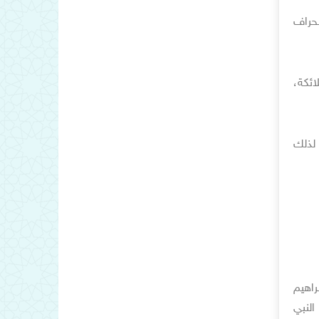
حراف
ائكة،
 لذلك
اهيم
النبي