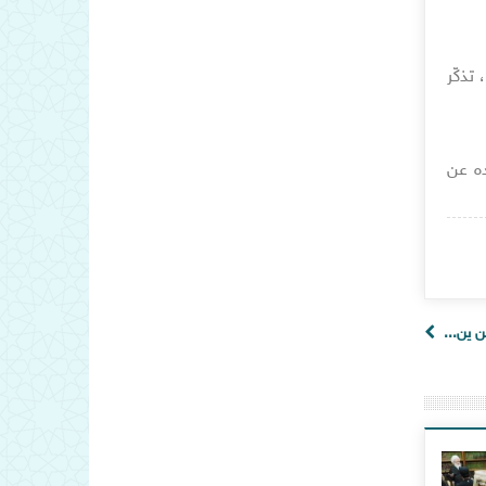
تذكّر
ده عن
ن ين...