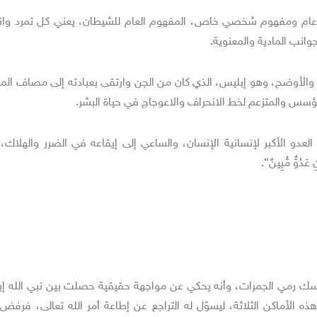
وم عام ومفهوم شخصي خاص، المفهوم العام للشيطان، يعني كل تمرد وان
انب المادية والمعنوية.
 والأوضح، وهو إبليس، الذي كان من الجن وارتقى بعبادته إلى مصاف المل
مؤسس والمتزعم لخط الانحراف والاعوجاج في حياة البشر.
دو الأكبر لإنسانية الإنسان، والساعي إلى إيقاعه في الضرر والهلاك،
دُوٌّ مُّبِينٌ}.
ك رمي الجمرات، وأنه يحكي عن مواجهة حقيقية حصلت بين نبي الله إبر
ذه الأماكن الثلاثة، ليسوّل له التراجع عن إطاعة أمر الله تعالى، فرفض 