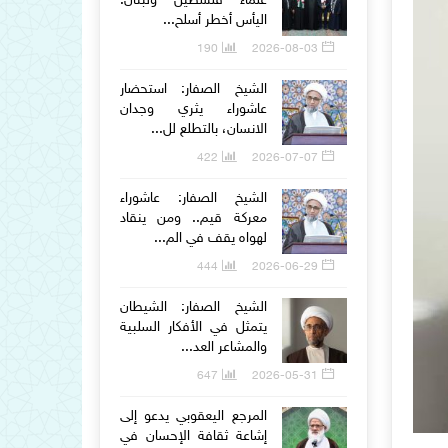
علماء فلسطين ولبنان:
اليأس أخطر أسلح...
190
2026-08-03
الشيخ الصفار: استحضار
عاشوراء يثري وجدان
الانسان، بالتطلع لل...
422
2026-07-07
الشيخ الصفار: عاشوراء
معركة قيم.. ومن ينقاد
لهواه يقف في الم...
444
2026-06-29
الشيخ الصفار: الشيطان
يتمثل في الأفكار السلبية
والمشاعر العد...
647
2026-05-31
المرجع اليعقوبي يدعو إلى
إشاعة ثقافة الإحسان في