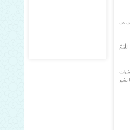
ين من
َهُمَّ
شرات
 تشير