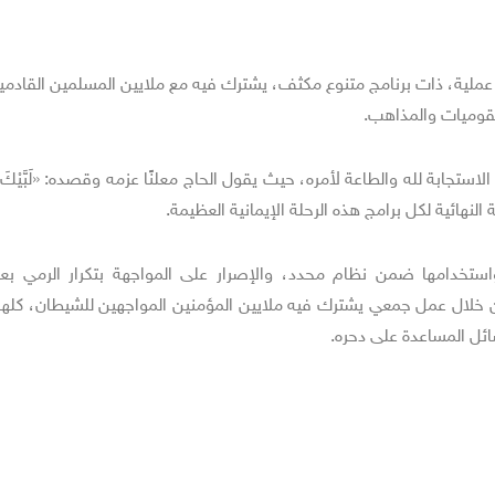
ة عملية، ذات برنامج متنوع مكثف، يشترك فيه مع ملايين المسلمين القادم
لقوميات والمذاهب.
ستجابة لله والطاعة لأمره، حيث يقول الحاج معلنًا عزمه وقصده: «لَبَّيْكَ اللّ
 النهائية لكل برامج هذه الرحلة الإيمانية العظيمة.
استخدامها ضمن نظام محدد، والإصرار على المواجهة بتكرار الرمي بع
ن خلال عمل جمعي يشترك فيه ملايين المؤمنين المواجهين للشيطان، كلها
ائل المساعدة على دحره.