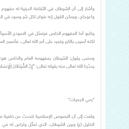
وأشار إلى أن الشيطان في الثقافة الدينية له مفه
واعوجاج، ويمكن القول إنه عنوان لكل شر وسوء في الجو
وتابع: أما المفهوم الخاص فيتمثل في النموذج الأسوأ
لكنه أصيب بالكبر وتمرد على أمر الله تعالى، فأصبح ال
ومضى يقول: الشيطان بمفهومه العام والخاص هو: الع
يحذّرنا الله تعالى منه بقوله تعالى: {إِنَّ الشَّيْطَانَ لِلْإِنسَانِ عَ
*رمي الجمرات*
ولفت إلى أن النصوص الإسلامية تتحدث عن خلفية نس
الخليل (ع) وبين الشيطان، الذي تمثّل وتراءى له في ه