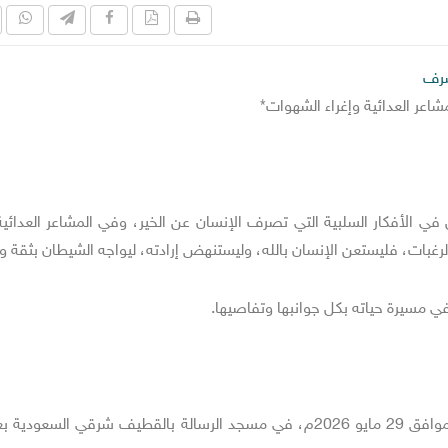
شرف
شاعر العدائية وإغراء الشهوات*
 الأفكار السلبية التي تصرف الإنسان عن الخير، وفي المشاعر العدائية
لرغبات، فليستعن الإنسان بالله، وليستنهض إرادته، ليواجه الشيطان بثقة 
في مسيرة حياته بكل جوانبها وتفاصيها.
جاء ذلك ضمن خطبة الجمعة 12 ذو الحجة 1447هـ الموافق 29 مايو 2026م، في مسجد الرسالة بالقطيف شرقي السعو