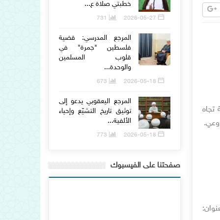
خطبتي صلاة ع...
731
2026-05-27
المرجع المدرسي: قضية
فلسطين "جمرة" في
قلوب المسلمين
والوحدة...
673
2026-05-18
المرجع اليعقوبي يدعو إلى
 تجاه
توثيق تاريخ التشيّع وإحياء
الألفية...
ووعي.
773
2026-05-18
صفحتنا على الفيسبوك
دية بعنوان: