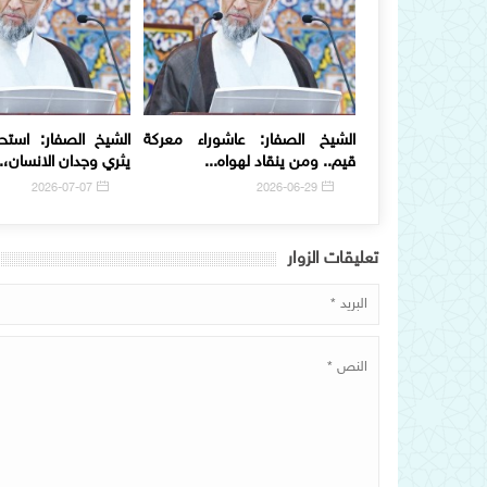
الشيخ الصفار: عاشوراء معركة
الشيخ الصفار: استح
قيم.. ومن ينقاد لهواه...
يثري وجدان الانسان،..
2026-07-07
2026-06-29
تعلیقات الزوار