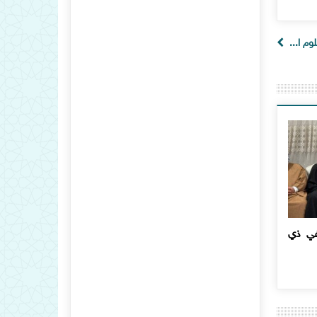
وم ا...
في ذي