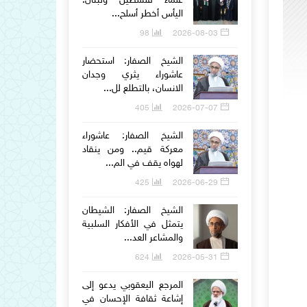
علماء فلسطين ولبنان:
اليأس أخطر أسلح...
98
2026-08-03
الشيخ الصفار: استحضار
عاشوراء يثري وجدان
الانسان، بالتطلع لل...
405
2026-07-07
الشيخ الصفار: عاشوراء
معركة قيم.. ومن ينقاد
لهواه يقف في الم...
425
2026-06-29
الشيخ الصفار: الشيطان
يتمثل في الأفكار السلبية
والمشاعر العد...
624
2026-05-31
المرجع اليعقوبي يدعو إلى
إشاعة ثقافة الإحسان في