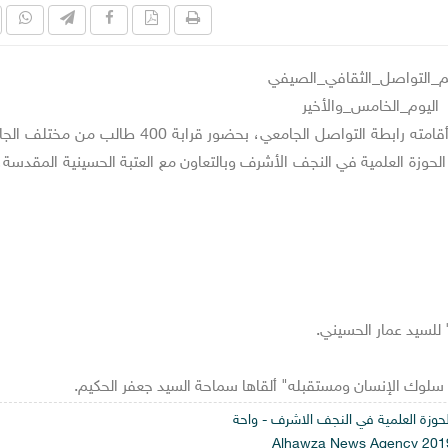
_التواصل_الثقافي_الصيفي
اليوم_الخامس_والأخير
انتهت فعاليات مخيم التواصل الثقافي الصيفي الذي أقامته رابطة التواصل الجامعي، بحضور قرابة 400
ة الحوزة العلمية في النجف الأشرف وبالتعاون مع العتبة الحسينية المقدسة
 للسيد عمار الحسيني.
ى سلوك الإنسان ومستقبله" ألقاها سماحة السيد جعفر الحكيم.
 الحوزة العلمية في النجف الاشرف - واحة