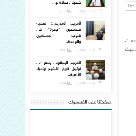
خطبتي صلاة ع...
711
2026-05-27
المرجع المدرسي: قضية
فلسطين "جمرة" في
قلوب المسلمين
 طالب من مختلف الجامعات
والوحدة...
، حيث
655
2026-05-18
المرجع اليعقوبي يدعو إلى
توثيق تاريخ التشيّع وإحياء
الألفية...
754
2026-05-18
صفحتنا على الفيسبوك