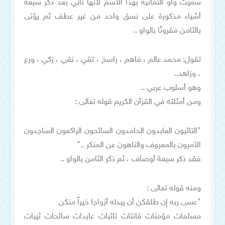
سميت واو الثمانية بهذا الاسم لأنها تأتي بعد ذكر سبعة
أشياء مذكورة على نسق واحد من غير عطف ثم يؤتى
بالثامن مقرونًا بالواو ..
تقول: محمد عالم ، فاهم ، راسخ ، تقي ، نقي ، زكي ، ورع
، وزاهد..
وهو أسلوب عربي ..
ومن أمثلته في القرآن الكريم قوله تعالى :
"التائبون العابدون الحامدون السائحون الراكعون الساجدون
الآمرون بالمعروف والناهون عن المنكر .."
فقد ذكر سبعة أوصاف ، ثم ذكر الثامن بالواو ..
ومنه قوله تعالى :
"عسى ربه إن طلقكن أن يبدله أزواجا خيراً منكن
مسلمات مؤمنات قانتات تائبات عابدات سائحات ثيبات