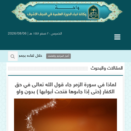
الخميس ٢٠ صفر ١٤٤٨ هـ | 2026/08/06
خلال لقاءه بجمع ٍمن صنّاع المحتوى ا
أخبار المراجع والعلماء
المقالات والبحوث
لماذا في سورة الزمر جاء قول الله تعالى في حق
الكفار (حتى إذا جاءوها فتحت أبوابها ) بدون واو