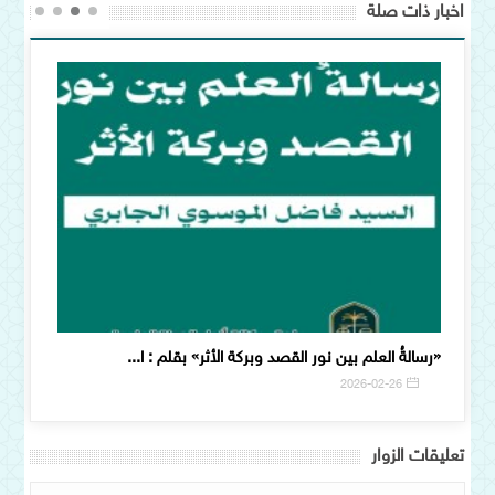
اخبار ذات صلة
«رسالةُ العلم بين نور القصد وبركة الأثر» بقلم : ا...
أقوال ا
9
2026-02-26
تعلیقات الزوار