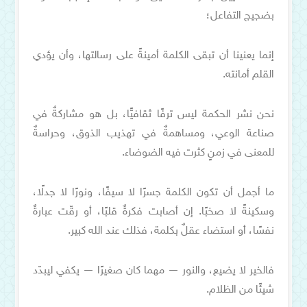
بضجيج التفاعل؛
إنما يعنينا أن تبقى الكلمة أمينةً على رسالتها، وأن يؤدي
القلم أمانته.
نحن نشر الحكمة ليس ترفًا ثقافيًّا، بل هو مشاركةٌ في
صناعة الوعي، ومساهمةٌ في تهذيب الذوق، وحراسةٌ
للمعنى في زمنٍ كثرت فيه الضوضاء.
ما أجمل أن تكون الكلمة جسرًا لا سيفًا، ونورًا لا جدلًا،
وسكينةً لا صخبًا. إن أصابت فكرةٌ قلبًا، أو رقّت عبارةٌ
نفسًا، أو استضاء عقلٌ بكلمة، فذلك عند الله كبير.
فالخير لا يضيع، والنور — مهما كان صغيرًا — يكفي ليبدّد
شيئًا من الظلام.