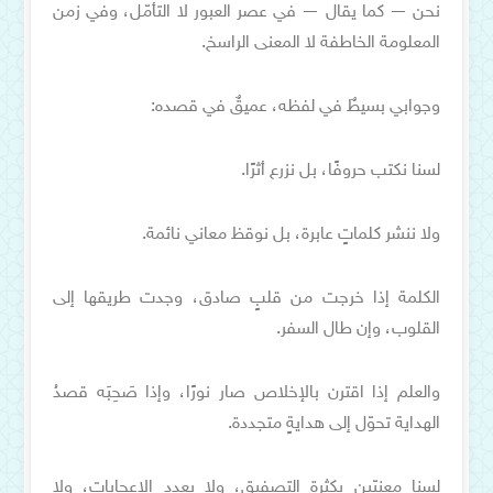
نحن — كما يقال — في عصر العبور لا التأمّل، وفي زمن
المعلومة الخاطفة لا المعنى الراسخ.
وجوابي بسيطٌ في لفظه، عميقٌ في قصده:
لسنا نكتب حروفًا، بل نزرع أثرًا.
ولا ننشر كلماتٍ عابرة، بل نوقظ معاني نائمة.
الكلمة إذا خرجت من قلبٍ صادق، وجدت طريقها إلى
القلوب، وإن طال السفر.
والعلم إذا اقترن بالإخلاص صار نورًا، وإذا صَحِبَه قصدُ
الهداية تحوّل إلى هدايةٍ متجددة.
لسنا معنيّين بكثرة التصفيق، ولا بعدد الإعجابات، ولا