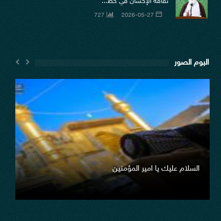
ثقافة الإحسان في خط...
727
2026-05-27
البوم الصور
السلام عليك يا امير المؤمنين
صو