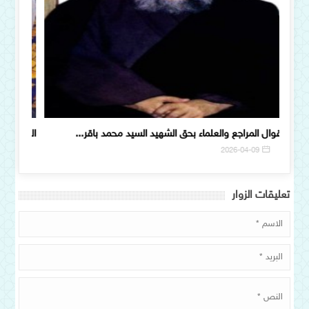
أقوال المراجع والعلماء بحق الشهيد السيد محمد باقر...
الغيب ف
6
2026-04-09
تعلیقات الزوار