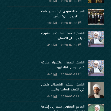
96
2026-08-05
المرجع اليعقوبي لوفد من علماء
فلسطين ولبنان: اليأس...
188
2026-08-03
الشيخ الصفار: استحضار عاشوراء
يثري وجدان الانسان،...
418
2026-07-07
الشيخ الصفار: عاشوراء معركة
قيم.. ومن ينقاد لهواه...
443
2026-06-29
الشيخ الصفار: الشيطان يتمثل
في الأفكار السلبية وال...
646
2026-05-31
المرجع اليعقوبي يدعو إلى إشاعة