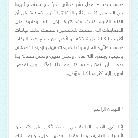
-حسب ظنّي- تعدل نشر حقائق القرآن والسنة، وتأثيرها
في النفوس أكثر من تأثير الحقائق الأخرى. فعلاوة على أن
الفئة القليلة غلبت فئة كثيرة بإذن الله، وعلاوة على
المضايقات التي حصلت للمسلمين، تحقّقت بذلك نجاحات
أكثر مما كنا نأمل تحققه، والأهم من جميع هذه البركات
-حسب ظنّي- أنه تيسرت أرضية لتحقيق وازدياد الاطمئنان
بالغيب، وبقدرة الله تعالى وحسن تدبيره وحسن قضائه بما
يوجب أن نتوكل عليه أكثر مما كنّا نتوكّل، وأن نفوّض
أمورنا إليه أكثر مما كنا نفوّض.
* الإيمان الراسخ
إنّنا في الأمور الجارية في الحياة نتّكل على كثير من
الأسباب العادية، وإذا فقدنا بعضها نحزن، وربّما نترك