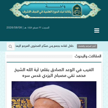
السبت ٢٢ صفر ١٤٤٨ هـ | 2026/08/08
خلال لقاءه بجمع ٍمن صنّاع المحتوى المرجع اليعقوبي: الإعلام أفتك أد
أخبار المراجع والعلماء
المقالات والبحوث
الغيب في الوعد الصادق بقلم: آية الله الشيخ
محمد تقي مصباح اليزدي قدس سره