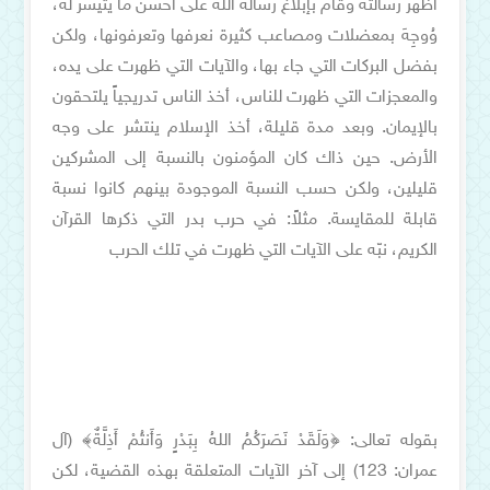
أظهر رسالته وقام بإبلاغ رسالة الله على أحسن ما يتيسر له،
وُوجِهَ بمعضلات ومصاعب كثيرة نعرفها وتعرفونها، ولكن
بفضل البركات التي جاء بها، والآيات التي ظهرت على يده،
والمعجزات التي ظهرت للناس، أخذ الناس تدريجياً يلتحقون
بالإيمان. وبعد مدة قليلة، أخذ الإسلام ينتشر على وجه
الأرض. حين ذاك كان المؤمنون بالنسبة إلى المشركين
قليلين، ولكن حسب النسبة الموجودة بينهم كانوا نسبة
قابلة للمقايسة. مثلاً: في حرب بدر التي ذكرها القرآن
الكريم، نبّه على الآيات التي ظهرت في تلك الحرب
بقوله تعالى: ﴿وَلَقَدْ نَصَرَكُمُ اللهُ بِبَدْرٍ وَأَنتُمْ أَذِلَّةٌ﴾ (آل
عمران: 123) إلى آخر الآيات المتعلقة بهذه القضية، لكن