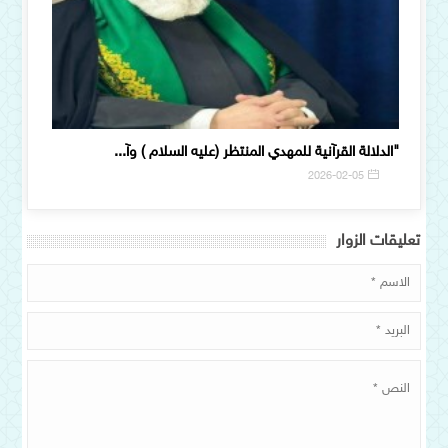
"الدلالة القرآنية للمهدي المنتظر (عليه السلام ) وآ...
«رسالةُ 
6
2026-02-05
تعلیقات الزوار