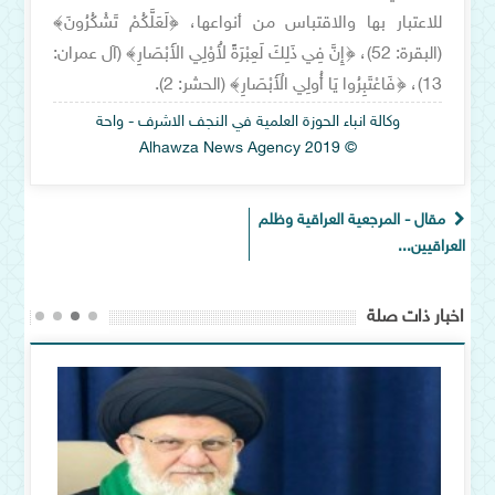
للاعتبار بها والاقتباس من أنواعها، ﴿لَعَلَّكُمْ تَشْكُرُونَ﴾
(البقرة: 52)، ﴿إِنَّ فِي ذَلِكَ لَعِبْرَةً لأُوْلِي الأَبْصَارِ﴾ (آل عمران:
13)، ﴿فَاعْتَبِرُوا يَا أُولِي الْأَبْصَارِ﴾ (الحشر: 2).
وكالة انباء الحوزة العلمية في النجف الاشرف - واحة
© Alhawza News Agency 2019
مقال - المرجعية العراقية وظلم
العراقيين...
اخبار ذات صلة