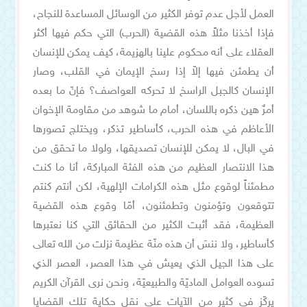
العمل لأجل عدم توفر الكثير من الوسائل المساعدة للنجاح،
فإذا أخذنا مثلاً هذه القضية (الحرب) التي حكم فيها أكثر
العقلاء على أنه محكوم علينا بالهزيمة، كيف يمكن للإنسان
أن يطمئن فيها إلاّ إذا رسخ الإيمان في القلب، وصار
الإنسان كالجبل الراسخ لا تحركه العواصف؟ فإنّ ما بعده
أمرٌ هين ذكره باللسان، أمام ما شوهد من مقاومة الإخوان
الأعاظم في هذه الحرب، كأساطير تذكر، ويختلج تصورها
في البال، لا يمكن للإنسان تصديقها، ولولا ما تحقق من
هذا الانتصار العظيم من هذه الفئة المباركة، أنا ما كنت
مطمئناً لوقوع مثل هذه الكرامات الإلهية، لكن أنتم كنتم
تتوقعون وتؤمنون وتطمئنون، أمّا وقوع هذه القضية
العظيمة، فقد أثبت الكثير من الحقائق التي كنا نعتبرها
كأساطير، ولا ننسَ أن هذه منّة عظيمة نزلت من الله تعالى
على هذا الجيل الذي يعيش في هذا العصر، العصر الذي
تسوده العوامل الماديّة والطبيعيّة، ونحن نرى القرآن الكريم
يركّز في كثير من الآيات على نقل حكاية تلك القضايا