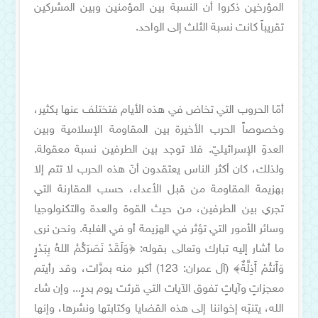
المؤرخين ذكروا أن النسبة بين المؤمنين وبين المشركين
تقريباً كانت نسبة الثلث إلى الواحد.
أمّا الحروب التي تخاض في هذه الأيام فتختلف عنها بكثير،
وخصوصاً الحرب الأخيرة بين المقاومة الإسلامية وبين
العدوّ الإسرائيليّ. فلا توجد بين الطرفين نسبة معقولة.
ولذلك، كان أكثر الناس يعتقدون أنّ هذه الحرب لا تتم إلا
بهزيمة المقاومة من قبل الأعداء، حسب المقارنة التي
تجري بين الطرفين، من حيث القوة والعدة والتكنولوجيا
وسائر الأمور التي تؤثر في الهزيمة أو في الغلبة. ونحن نرى
ما أشار إليه تبارك وتعالى بقوله: ﴿وَلَقَدْ نَصَرَكُمُ اللهُ بِبَدْرٍ
وَأَنتُمْ أَذِلَّةٌ﴾ (آل عمران: 123) أكبر منه بمرَّات، وقد رأيتم
معجزاتٍ وآياتٍ تفوق الآيات التي قرئت يوم بدرٍ... وإن شاء
الله، يتنبّه إخواننا إلى هذه القضايا وكتابتها ونشرها، وإنها