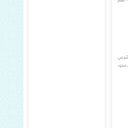
- فلم
لشرعي
 مجرد