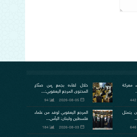
ء معركة
خلال لقاءه بجمع ٍمن صنّاع
المحتوى المرجع اليعقوبي:...
94
2026-08-05
442
ن يتمثل
المرجع اليعقوبي لوفد من علماء
.
فلسطين ولبنان: اليأس...
184
2026-08-03
646