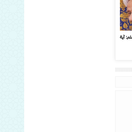
م: آية