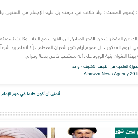
في مستند الشيعة للمحقق الناراقي ج10 ص 510 : (صوم الصمت : ولا خلاف في حرمته بل عليه الإجماع في المنتهى 
لإمساك عن المفطرات من الفجر الصادق الى الغروب مع النية - وكانت تسميته
في اليوم المذكور ، بل عموم أيام شهر شعبان المعظم ، إلّا أنه لم يرد شرعا
 بهذا العنوان بنية الورود على أنه مستحب خاص بدعة وحرام.
 الحوزة العلمية في النجف الاشرف - واحة
أتمنى أن أكون خادما في حرم الإمام ا