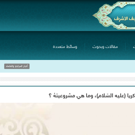
مقالات وبحوث
وسائط متعددة
خلال لقاءه بجمع ٍمن 
أخبار المراجع والعلماء
يا (عليه السّلام)، وما هي مشروعيتهُ ؟