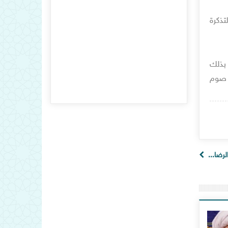
والتذكرة
 بذلك
ً صوم
لرضا...