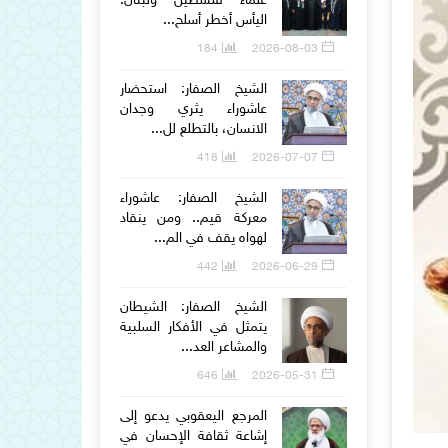
علماء فلسطين ولبنان:
اليأس أخطر أسلح...
184
2026-08-03
الشيخ الصفار: استحضار
عاشوراء يثري وجدان
الانسان، بالتطلع لل...
418
2026-07-07
الشيخ الصفار: عاشوراء
معركة قيم.. ومن ينقاد
لهواه يقف في الم...
442
2026-06-29
الشيخ الصفار: الشيطان
يتمثل في الأفكار السلبية
والمشاعر العد...
646
2026-05-31
المرجع اليعقوبي يدعو إلى
إشاعة ثقافة الإحسان في