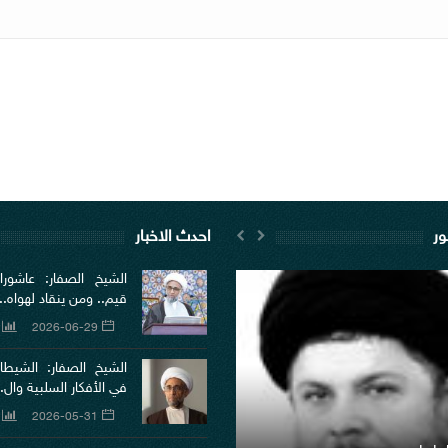
ور
احدث الاخبار
الشيخ الصفار: عاشورا
قيم.. ومن ينقاد لهواه...
2026-06-29
الشيخ الصفار: الشيطا
في الأفكار السلبية وال..
2026-05-31