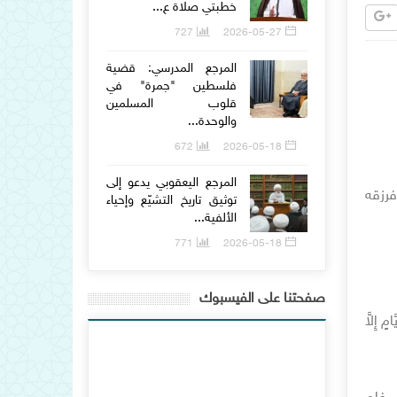
خطبتي صلاة ع...
727
2026-05-27
المرجع المدرسي: قضية
فلسطين "جمرة" في
قلوب المسلمين
والوحدة...
672
2026-05-18
المرجع اليعقوبي يدعو إلى
فرزقه
توثيق تاريخ التشيّع وإحياء
الألفية...
771
2026-05-18
صفحتنا على الفيسبوك
 إِلاَّ