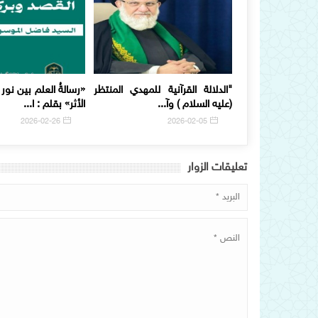
"الدلالة القرآنية للمهدي المنتظر
«رسالةُ العلم بين نور
(عليه السلام ) وآ...
الأثر» بقلم : ا...
2026-02-26
2026-02-05
تعلیقات الزوار