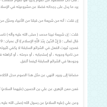
ـ فأن كان المقصود من صوم زكريا هو صوم الصمت - و
يرد ما يدل على رجحانه فضلا عن مشروعيته في الإسلا
إن قلت : أنه من شريعة من قبلنا من الأنبياء ومنزّل من 
قلت : إن شريعة نبينا محمد ( صلى الله عليه وآله ) ناس
قال تعالى : (( إِنَّ الدِّينَ عِنْدَ اللَّهِ الإسلام )) آل عمران : 19
فمجرد ثبوت الفعل في الشرائع السابقة لا يكفي لثبوته
من ناحية وجوبه ، أو إستحبابه ، أو حرمته ، أو كراهته ف
وجودها في الشرائع السابقة كيفما أتفق.
مضافا إلى ورود النهي عن مثل هذا الصوم محل الكلام ، ب
فعن معن الزهري عن علي بن الحسين (عليهما السلام) أ
وعن علي (عليه السلام) عن رسول الله (صلى الله عليه وآل