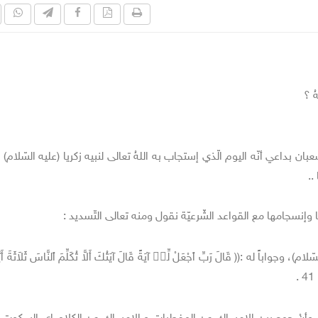
ُ ؟
داعي أنّه اليوم الّذي إستجاب به اللهُ تعالى لنبيه زكريا (عليه السّلام) 
..
نسجامها مع القواعد الشّرعيّة نقول ومنه تعالى التّسديد :
له :(( قَالَ رَبِّ ٱجْعَلْ لِّيۤ آيَةً قَالَ آيَتُكَ أَلاَّ تُكَلِّمَ ٱلنَّاسَ ثَلاَثَةَ أَيَّامٍ
.