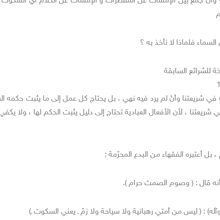
أنْ جمع بين الإمساك عن المفطرات و الإمساك عن الكلام اي السكوت 
م
السماء فلماذا لا نأخذ به ؟
خة للشرائع السابقة
 في شريعتنا وأنْ لم يرد فيه نهي ، بل يحتاج كل عمل إلى ما يثبت حكمه ا
ي شريعتنا ، لأن الأفعال العبادية تحتاج إلى دليل يثبت الحكم لها ، ولا يكفي
ل أعتبره الفقهاء من البدع المحرّمة :
نه قال : ( وصوم الصمت حرام ).
ه) : ( ليس من أمتي رهبانية ولا سياحة ولا زمّ ـ يعني السكوت ـ)