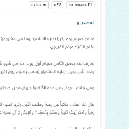
24704
0
2018/04/20
المصدر: و
ما هو صيام يوم زكريا (عليه السّلام)، وما هي مشروعيته
بقلم الشيّخ ميثم الفريجي
تعارف عند بعض النّاس صيام أوّل يوم أحد من شهر شعبان ب
ولده النّبي يحيى (عليه السّلام)و يُسمّى بصيام يوم زكريا 
وفي مقام الجواب عن هذه الظّاهرة و بيان مدى صحتها وإ
قال الله تعالى حاكياً عن رغبة وطلب النّبي زكريا (عليه السّلام)، وجواباً 
رَمْزاً وَٱذْكُر رَّبَّكَ كَثِيراً وَسَبِّحْ بِٱلْعَشِيِّ وَٱلإِبْكَارِ )) آل عمران: 41 