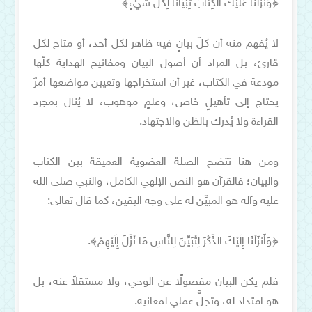
﴿وَنَزَّلْنَا عَلَيْكَ الْكِتَابَ تِبْيَانًا لِكُلِّ شَيْءٍ﴾
لا يُفهم منه أن كلّ بيانٍ فيه ظاهر لكل أحد، أو متاح لكل
قارئ، بل المراد أن أصول البيان ومفاتيح الهداية كلّها
مودعة في الكتاب، غير أن استخراجها وتعيين مواضعها أمرٌ
يحتاج إلى تأهيلٍ خاص، وعلمٍ موهوب، لا يُنال بمجرد
القراءة ولا يُدرك بالظن والاجتهاد.
ومن هنا تتضح الصلة العضوية العميقة بين الكتاب
والبيان؛ فالقرآن هو النص الإلهي الكامل، والنبي صلى الله
عليه وآله هو المبيِّن له على وجه اليقين، كما قال تعالى:
﴿وَأَنزَلْنَا إِلَيْكَ الذِّكْرَ لِتُبَيِّنَ لِلنَّاسِ مَا نُزِّلَ إِلَيْهِمْ﴾.
فلم يكن البيان مفصولًا عن الوحي، ولا مستقلاً عنه، بل
هو امتداد له، وتجلٍّ عملي لمعانيه.