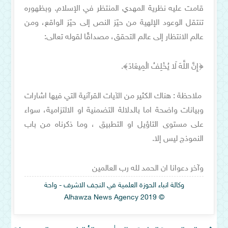
قامت عليه نظرية المهدي المنتظر في الإسلام. وبظهوره
تنتقل الوعود الإلهية من حيّز النص إلى حيّز الواقع، ومن
عالم الانتظار إلى عالم التحقق، مصداقًا لقوله تعالى:
﴿إِنَّ اللَّهَ لَا يُخْلِفُ الْمِيعَادَ﴾.
ملاحظة : هناك الكثير من الآيات القرآنية التي فيها اشارات
وبيانات واضحة اما بالدلالة التضمنية او الالتزامية، سواء
على مستوى التاؤيل او التطبيق ، وما ذكرناه من باب
النموذج ليس إلا.
وآخر دعوانا ان الحمد لله رب العالمين
وكالة انباء الحوزة العلمية في النجف الاشرف - واحة
© Alhawza News Agency 2019