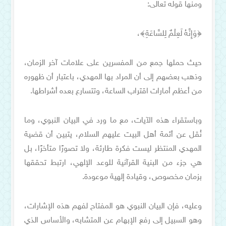
ومنها قوله تعالى:
﴿وَإِنَّهُ لَعِلْمٌ لِلسَّاعَةِ﴾،
حيث حملها جمع من المفسرين على علامات آخر الزمان،
وذهب بعضهم إلى أن المراد بها المهدي، باعتبار أن ظهوره
من أعظم أمارات اقتراب الساعة، وتتسارع بعده أشراطها.
وباستقراء هذه الآيات، مع ما ورد في البيان النبوي، وما
نُقل عن أئمة أهل البيت عليهم السلام، يتبين أن قضية
المهدي المنتظر ليست فكرة طارئة، ولا تصورًا متأخرًا، بل
هي جزء من البنية القرآنية للوعد الإلهي، ارتبط تحققها
بزمان مخصوص، وقيادة إلهية موعودة.
وعليه، فإن البيان النبوي هو المفتاح لفهم هذه الإشارات،
وهو السبيل إلى رفع الإبهام عن المتشابه، والأساس الذي