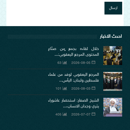
احدث الاخبار
خلال لقاءه بجمع ٍمن صنّاع
المحتوى المرجع اليعقوبي:...
63
2026-08-05
المرجع اليعقوبي لوفد من علماء
فلسطين ولبنان: اليأس...
101
2026-08-03
الشيخ الصفار: استحضار عاشوراء
يثري وجدان الانسان،...
405
2026-07-07