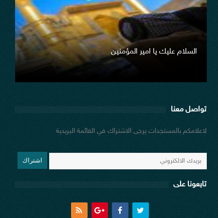
السلام عليك يا امير المؤمنين
صو
تواصل معنا
لاعلامكم بالمستجدات يرجى الاشتراك في القائمة البريدية
اشتراك
تابعونا على