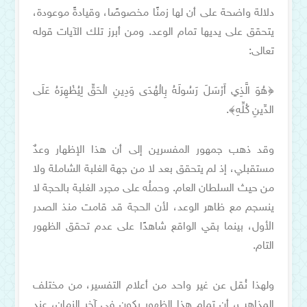
دلالة واضحة على أن لها زمنًا مخصوصًا، وقيادةً موعودة،
يتحقق على يديها تمام الوعد. ومن أبرز تلك الآيات قوله
تعالى:
﴿هُوَ الَّذِي أَرْسَلَ رَسُولَهُ بِالْهُدَى وَدِينِ الْحَقِّ لِيُظْهِرَهُ عَلَى
الدِّينِ كُلِّهِ﴾.
وقد ذهب جمهور المفسرين إلى أن هذا الإظهار وعدٌ
مستقبلي، إذ لم يتحقق بعد لا من جهة الغلبة الشاملة ولا
من حيث السلطان العام. وحملُه على مجرد الغلبة بالحجة لا
ينسجم مع ظاهر الوعد، لأن الحجة قد قامت منذ الصدر
الأول، بينما بقي الواقع شاهدًا على عدم تحقق الظهور
التام.
ولهذا نُقل عن غير واحد من أعلام التفسير، من مختلف
المذاهب، أن تمام هذا الظهور يكون في آخر الزمان، عند