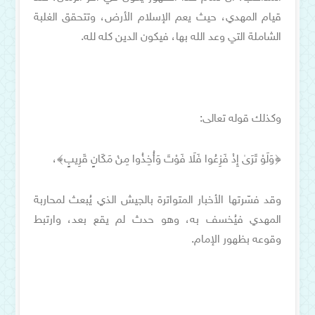
قيام المهدي، حيث يعم الإسلام الأرض، وتتحقق الغلبة
الشاملة التي وعد الله بها، فيكون الدين كله لله.
وكذلك قوله تعالى:
﴿وَلَوْ تَرَىٰ إِذْ فَزِعُوا فَلَا فَوْتَ وَأُخِذُوا مِنْ مَكَانٍ قَرِيبٍ﴾،
وقد فسّرتها الأخبار المتواترة بالجيش الذي يُبعث لمحاربة
المهدي فيُخسف به، وهو حدث لم يقع بعد، وارتبط
وقوعه بظهور الإمام.