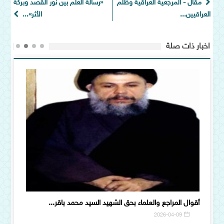
مقال - المرجعية العراقية وظلم
«رسالةُ العلم بين نور القصد وبركة
العراقيين...
الأثر»...
اخبار ذات صلة
أقوال المراجع والعلماء بحق الشهيد السيد محمد باقر...
الغيب ف
6
2026-04-09