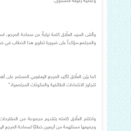
وعلمية رفيعة المستوى.
وألقى السيد العلّاق كلمة نيابةً عن سماحة المرجع، اس
والمجتمع،مؤكداً على ضرورة تطوير هذا الخطاب في ضوء 
كما بيّن العلّاق تأكيد المرجع اليعقوبي المستمر على أه
تتجاوز الانتماءات الطائفية والمكونات المجتمعية."
واختتم العلّاق كلمته بتقديم مجموعة من المقترحات و
وجميعها مستلهمة من أربعين خطابًا لسماحة المرجع اليعقو