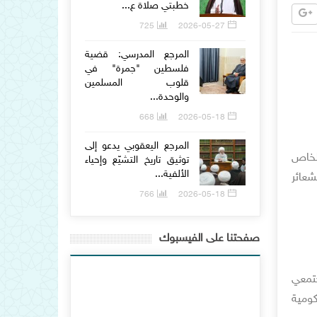
خطبتي صلاة ع...
725
2026-05-27
المرجع المدرسي: قضية
فلسطين "جمرة" في
قلوب المسلمين
والوحدة...
668
2026-05-18
المرجع اليعقوبي يدعو إلى
الخاص
توثيق تاريخ التشيّع وإحياء
الألفية...
شعائر
766
2026-05-18
صفحتنا على الفيسبوك
جتمعي
كومية