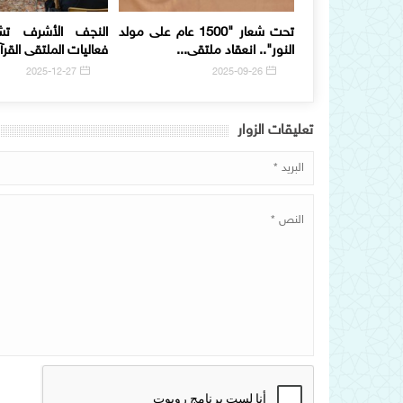
تحت شعار "1500 عام على مولد
النجف الأشرف تش
النور".. انعقاد ملتقى...
فعاليات الملتقى القرآن
2025-12-27
2025-09-26
تعلیقات الزوار