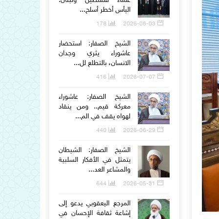
علماء فلسطين ولبنان:
اليأس أخطر أسلح...
178
2026-08-03
الشيخ الصفار: استحضار
عاشوراء يثري وجدان
الانسان، بالتطلع لل...
416
2026-07-07
الشيخ الصفار: عاشوراء
معركة قيم.. ومن ينقاد
لهواه يقف في الم...
440
2026-06-29
الشيخ الصفار: الشيطان
يتمثل في الأفكار السلبية
والمشاعر العد...
644
2026-05-31
المرجع اليعقوبي يدعو إلى
إشاعة ثقافة الإحسان في